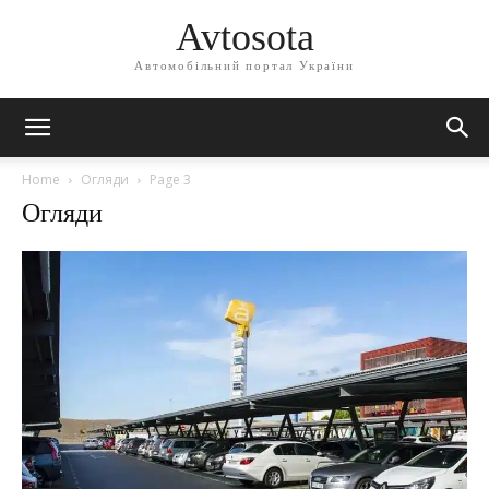
Avtosota
Автомобільний портал України
Home
Огляди
Page 3
Огляди