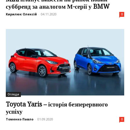
суббренд за аналогом М-серії у BMW
Кирилюк Олексій
-
04.11.2020
0
Огляди
Toyota Yaris – історія безперервного
успіху
Томенко Павло
-
01.09.2020
0