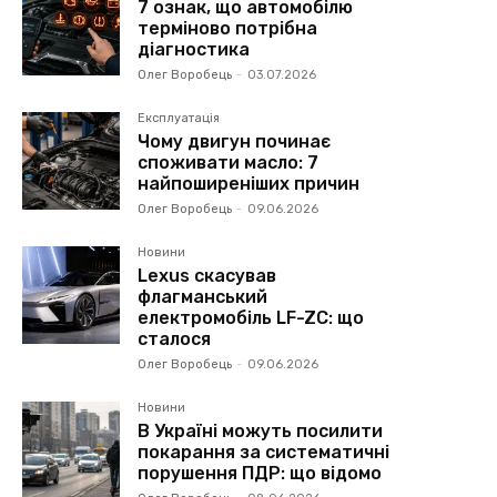
7 ознак, що автомобілю
терміново потрібна
діагностика
Олег Воробець
-
03.07.2026
Експлуатація
Чому двигун починає
споживати масло: 7
найпоширеніших причин
Олег Воробець
-
09.06.2026
Новини
Lexus скасував
флагманський
електромобіль LF-ZC: що
сталося
Олег Воробець
-
09.06.2026
Новини
В Україні можуть посилити
покарання за систематичні
порушення ПДР: що відомо