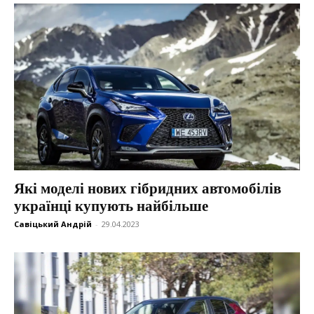
Які моделі нових гібридних автомобілів
українці купують найбільше
Савіцький Андрій
-
29.04.2023