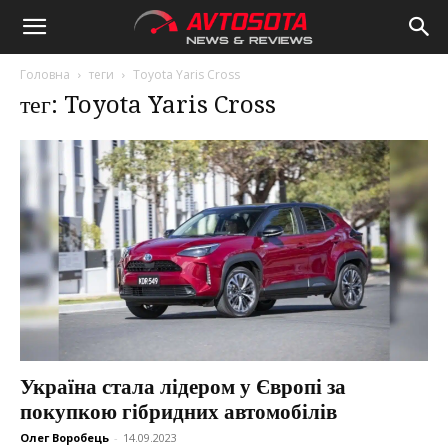
Avtosota
Головна
теги
Toyota Yaris Cross
тег: Toyota Yaris Cross
Україна стала лідером у Європі за
покупкою гібридних автомобілів
Олег Воробець
-
14.09.2023