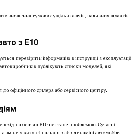
ати зношення гумових ущільнювачів, паливних шлангів
авто з Е10
ється перевірити інформацію в інструкції з експлуатації
 автовиробників публікують списки моделей, які
 до офіційного дилера або сервісного центру.
діям
перехід на бензин Е10 не стане проблемою. Сучасні
 а зміни у витраті пального або динаміці автомобіля