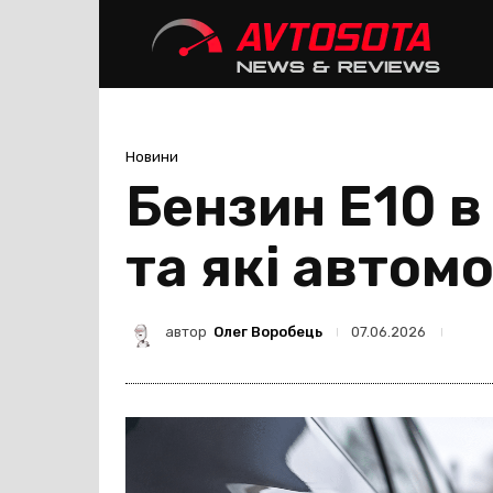
Avtoso
Новини
Бензин Е10 в
та які автом
автор
Олег Воробець
07.06.2026