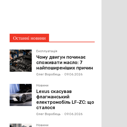
Останні новини
Експлуатація
Чому двигун починає
споживати масло: 7
найпоширеніших причин
Олег Воробець
-
09.06.2026
Новини
Lexus скасував
флагманський
електромобіль LF-ZC: що
сталося
Олег Воробець
-
09.06.2026
Новини