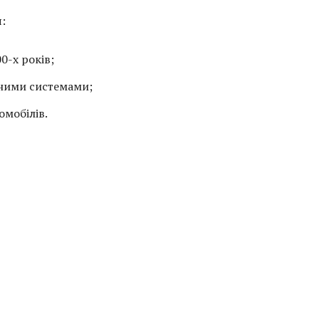
:
0-х років;
вними системами;
омобілів.