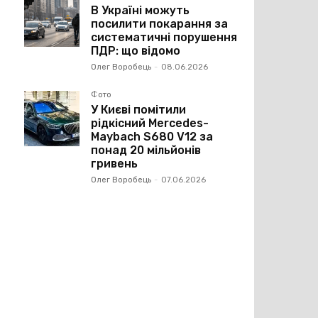
В Україні можуть
посилити покарання за
систематичні порушення
ПДР: що відомо
Олег Воробець
-
08.06.2026
Фото
У Києві помітили
рідкісний Mercedes-
Maybach S680 V12 за
понад 20 мільйонів
гривень
Олег Воробець
-
07.06.2026