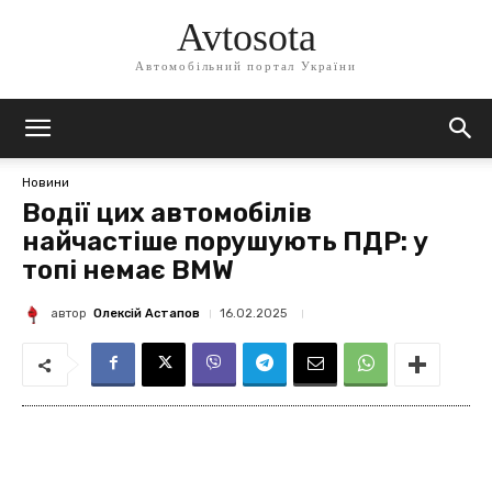
Avtosota
Автомобільний портал України
Новини
Водії цих автомобілів
найчастіше порушують ПДР: у
топі немає BMW
автор
Олексій Астапов
16.02.2025