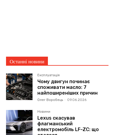
Останні новини
Експлуатація
Чому двигун починає
споживати масло: 7
найпоширеніших причин
Олег Воробець
-
09.06.2026
Новини
Lexus скасував
флагманський
електромобіль LF-ZC: що