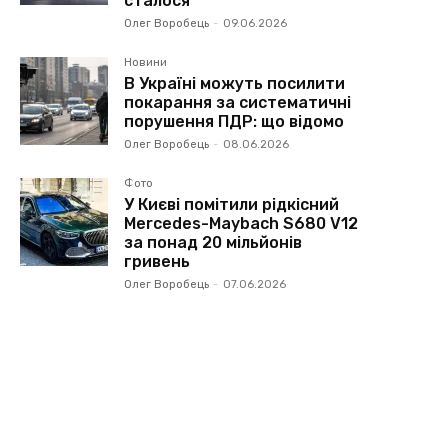
сталося
Олег Воробець
-
09.06.2026
Новини
В Україні можуть посилити
покарання за систематичні
порушення ПДР: що відомо
Олег Воробець
-
08.06.2026
Фото
У Києві помітили рідкісний
Mercedes-Maybach S680 V12
за понад 20 мільйонів
гривень
Олег Воробець
-
07.06.2026