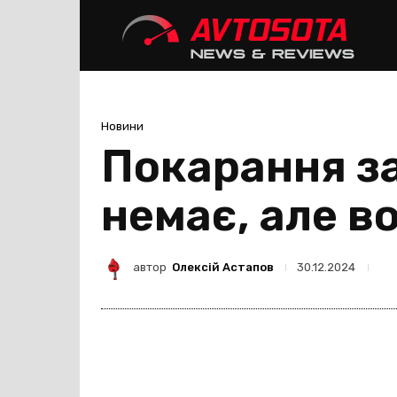
Avtoso
Новини
Покарання за
немає, але в
автор
Олексій Астапов
30.12.2024