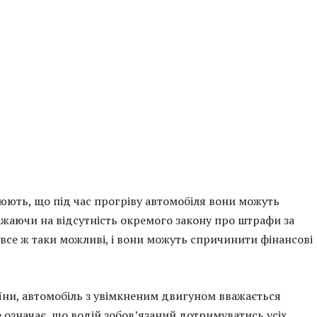
рюють, що під час прогріву автомобіля вони можуть
жаючи на відсутність окремого закону про штрафи за
 все ж таки можливі, і вони можуть спричинити фінансові
їни, автомобіль з увімкненим двигуном вважається
означає, що водій зобов’язаний дотримуватись усіх