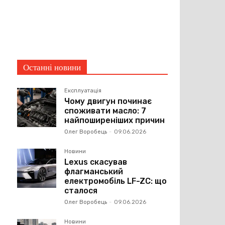
Останні новини
Експлуатація
Чому двигун починає
споживати масло: 7
найпоширеніших причин
Олег Воробець
-
09.06.2026
Новини
Lexus скасував
флагманський
електромобіль LF-ZC: що
сталося
Олег Воробець
-
09.06.2026
Новини