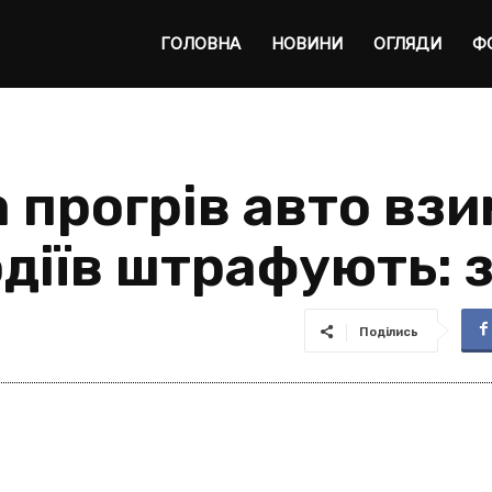
ta
ГОЛОВНА
НОВИНИ
ОГЛЯДИ
Ф
 прогрів авто взи
одіїв штрафують: 
Поділись