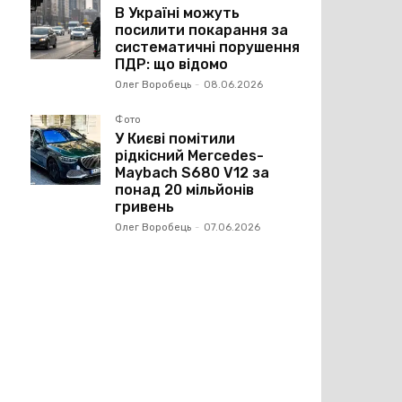
В Україні можуть
посилити покарання за
систематичні порушення
ПДР: що відомо
Олег Воробець
-
08.06.2026
Фото
У Києві помітили
рідкісний Mercedes-
Maybach S680 V12 за
понад 20 мільйонів
гривень
Олег Воробець
-
07.06.2026