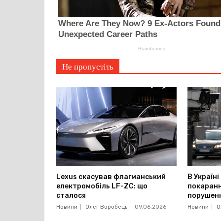
Не пропустіть
Lexus скасував флагманський
В Україн
електромобіль LF-ZC: що
покаранн
сталося
порушенн
Новини
Олег Воробець
-
09.06.2026
Новини
О