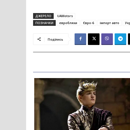
ДЖЕРЕЛО
UAMotors
ПОЗНАЧКИ
евробляхи
Євро-6
імпорт авто
Ук
Поділись