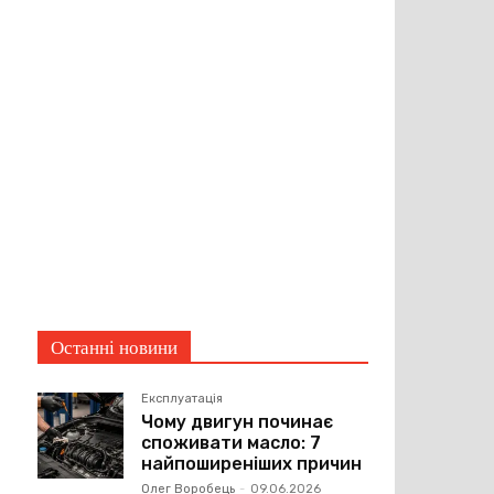
Останні новини
Експлуатація
Чому двигун починає
споживати масло: 7
найпоширеніших причин
Олег Воробець
-
09.06.2026