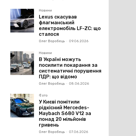
Новини
Lexus скасував
флагманський
електромобіль LF-ZC: що
сталося
Олег Воробець
-
09.06.2026
Новини
В Україні можуть
посилити покарання за
систематичні порушення
ПДР: що відомо
Олег Воробець
-
08.06.2026
Фото
У Києві помітили
рідкісний Mercedes-
Maybach S680 V12 за
понад 20 мільйонів
гривень
Олег Воробець
-
07.06.2026