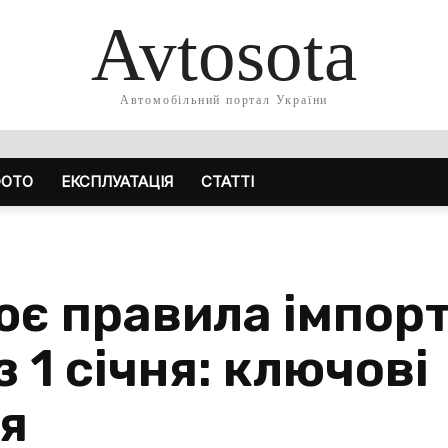
Avtosota
Автомобільний портал України
ОТО
ЕКСПЛУАТАЦІЯ
СТАТТІ
ює правила імпор
з 1 січня: ключові
я