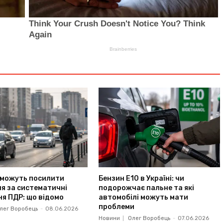
і можуть посилити
Бензин Е10 в Україні: чи
я за систематичні
подорожчає пальне та які
я ПДР: що відомо
автомобілі можуть мати
проблеми
лег Воробець
-
08.06.2026
Новини
Олег Воробець
-
07.06.2026