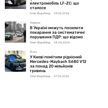
електромобіль LF-ZC: що
сталося
Олег Воробець
-
09.06.2026
Новини
В Україні можуть посилити
покарання за систематичні
порушення ПДР: що відомо
Олег Воробець
-
08.06.2026
Фото
У Києві помітили рідкісний
Mercedes-Maybach S680 V12
за понад 20 мільйонів
гривень
Олег Воробець
-
07.06.2026