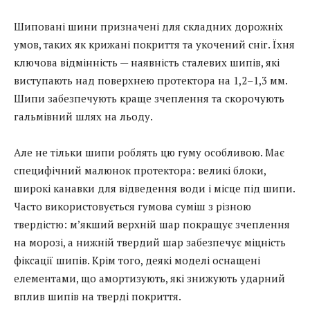
Шиповані шини призначені для складних дорожніх
умов, таких як крижані покриття та укочений сніг. Їхня
ключова відмінність — наявність сталевих шипів, які
виступають над поверхнею протектора на 1,2–1,3 мм.
Шипи забезпечують краще зчеплення та скорочують
гальмівний шлях на льоду.
Але не тільки шипи роблять цю гуму особливою. Має
специфічний малюнок протектора: великі блоки,
широкі канавки для відведення води і місце під шипи.
Часто використовується гумова суміш з різною
твердістю: м’якший верхній шар покращує зчеплення
на морозі, а нижній твердий шар забезпечує міцність
фіксації шипів. Крім того, деякі моделі оснащені
елементами, що амортизують, які знижують ударний
вплив шипів на тверді покриття.