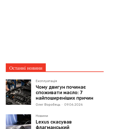
Останні новини
Експлуатація
Чому двигун починає
споживати масло: 7
найпоширеніших причин
Олег Воробець
-
09.06.2026
Новини
Lexus скасував
флагманський