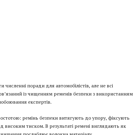
 численні поради для автомобілістів, але не всі
 пов’язаний із чищенням ременів безпеки з використанням
побоювання експертів.
остотою: ремінь безпеки витягують до упору, фіксують
д високим тиском. В результаті ремені виглядають як
е чищення послаблює волокна матеріалу.