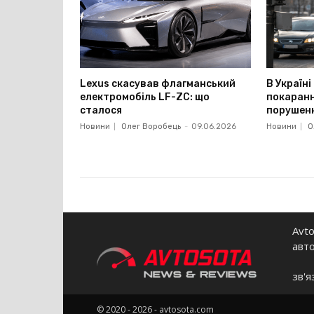
Lexus скасував флагманський
В Україн
електромобіль LF-ZC: що
покаранн
сталося
порушенн
Новини
Олег Воробець
-
09.06.2026
Новини
О
Avto
авт
зв'я
© 2020 - 2026 - avtosota.com