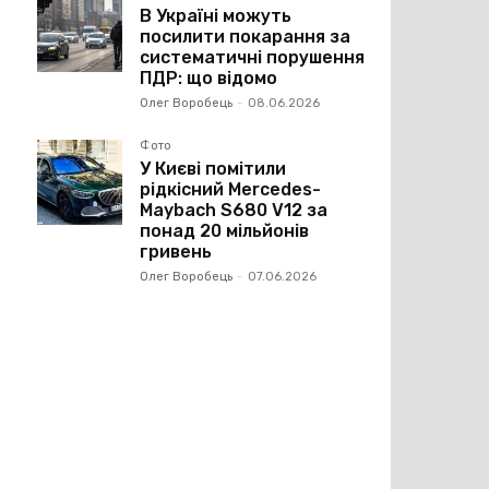
В Україні можуть
посилити покарання за
систематичні порушення
ПДР: що відомо
Олег Воробець
-
08.06.2026
Фото
У Києві помітили
рідкісний Mercedes-
Maybach S680 V12 за
понад 20 мільйонів
гривень
Олег Воробець
-
07.06.2026