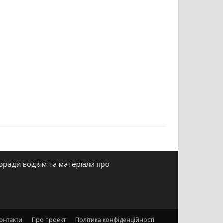
оради водіям та матеріали про
онтакти
Про проект
Політика конфіденційності