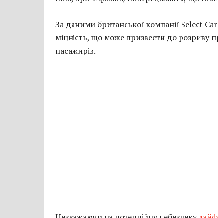
За даними британської компанії Select Ca
міцність, що може призвести до розриву при
пасажирів.
Незважаючи на потенційну небезпеку
лайф