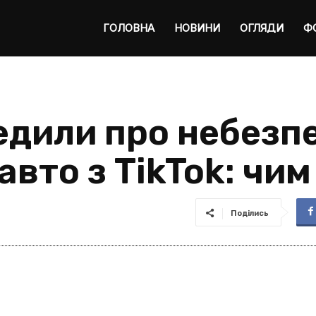
ta
ГОЛОВНА
НОВИНИ
ОГЛЯДИ
Ф
едили про небезп
авто з TikTok: чим
Поділись