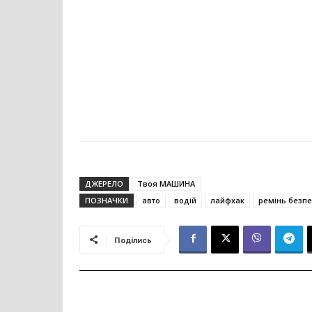
ДЖЕРЕЛО
Твоя МАШИНА
ПОЗНАЧКИ
авто
водій
лайфхак
ремінь безп
Поділись