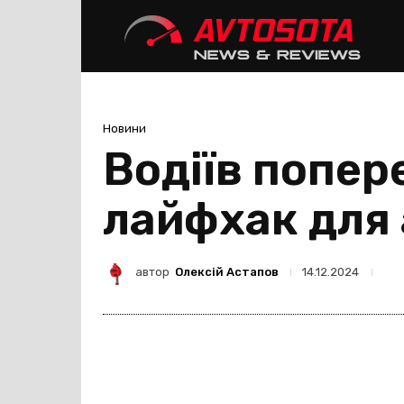
Avtoso
Новини
Водіїв попер
лайфхак для 
автор
Олексій Астапов
14.12.2024