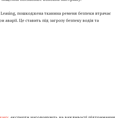
r Leasing, пошкоджена тканина ременя безпеки втрачає
 аварії. Це ставить під загрозу безпеку водія та
хаку
, експерти наголошують на важливості підтримання