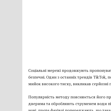
Соціальні мережі продовжують пропонувати
безпечні. Один з останніх трендів TikTok,
мийок високого тиску, викликав серйозні 
Популярність методу пояснюється його пр
дверима та обробляють струменем води пі
нові, проте фахівці попереджають, що так