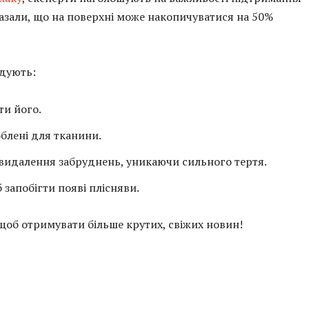
азали, що на поверхні може накопичуватися на 50%
ндують:
ти його.
облені для тканини.
видалення забруднень, уникаючи сильного тертя.
запобігти появі плісняви.
 щоб отримувати більше крутих, свіжих новин!