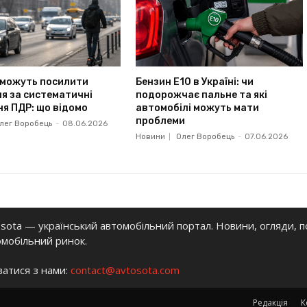
і можуть посилити
Бензин Е10 в Україні: чи
я за систематичні
подорожчає пальне та які
я ПДР: що відомо
автомобілі можуть мати
проблеми
лег Воробець
-
08.06.2026
Новини
Олег Воробець
-
07.06.2026
sota — український автомобільний портал. Новини, огляди, п
омобільний ринок.
затися з нами:
contact@avtosota.com
Редакція
К