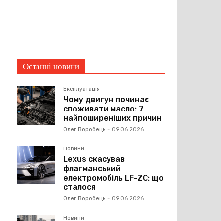
Останні новини
Експлуатація
Чому двигун починає
споживати масло: 7
найпоширеніших причин
Олег Воробець
-
09.06.2026
Новини
Lexus скасував
флагманський
електромобіль LF-ZC: що
сталося
Олег Воробець
-
09.06.2026
Новини