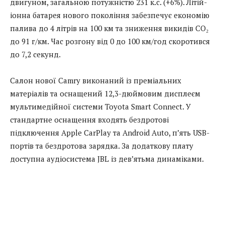
двигуном, загальною потужністю 231 к.с. (+6%). Літій-
іонна батарея нового покоління забезпечує економію
палива до 4 літрів на 100 км та зниження викидів CO₂
до 91 г/км. Час розгону від 0 до 100 км/год скоротився
до 7,2 секунд.
Салон нової Camry виконаний із преміальних
матеріалів та оснащений 12,3-дюймовим дисплеєм
мультимедійної системи Toyota Smart Connect. У
стандартне оснащення входять бездротові
підключення Apple CarPlay та Android Auto, п’ять USB-
портів та бездротова зарядка. За додаткову плату
доступна аудіосистема JBL із дев’ятьма динаміками.