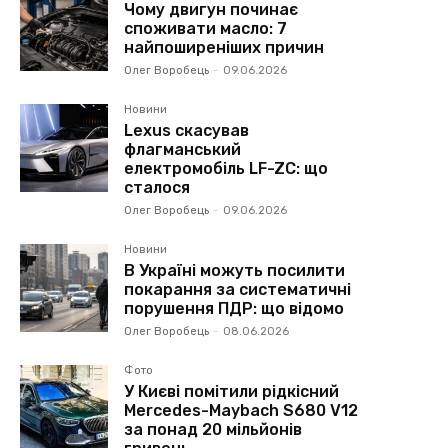
Чому двигун починає
споживати масло: 7
найпоширеніших причин
Олег Воробець
-
09.06.2026
Новини
Lexus скасував
флагманський
електромобіль LF-ZC: що
сталося
Олег Воробець
-
09.06.2026
Новини
В Україні можуть посилити
покарання за систематичні
порушення ПДР: що відомо
Олег Воробець
-
08.06.2026
Фото
У Києві помітили рідкісний
Mercedes-Maybach S680 V12
за понад 20 мільйонів