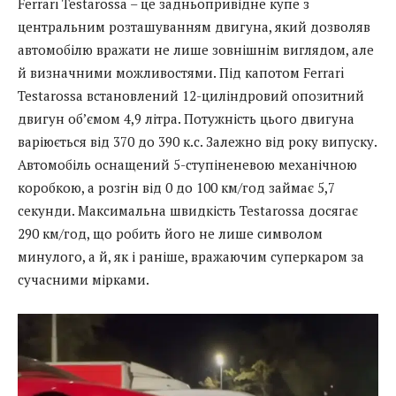
Ferrari Testarossa – це задньопривідне купе з
центральним розташуванням двигуна, який дозволяв
автомобілю вражати не лише зовнішнім виглядом, але
й визначними можливостями. Під капотом Ferrari
Testarossa встановлений 12-циліндровий опозитний
двигун об’ємом 4,9 літра. Потужність цього двигуна
варіюється від 370 до 390 к.с. Залежно від року випуску.
Автомобіль оснащений 5-ступіненевою механічною
коробкою, а розгін від 0 до 100 км/год займає 5,7
секунди. Максимальна швидкість Testarossa досягає
290 км/год, що робить його не лише символом
минулого, а й, як і раніше, вражаючим суперкаром за
сучасними мірками.