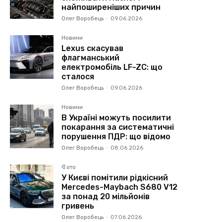
найпоширеніших причин
Олег Воробець
-
09.06.2026
Новини
Lexus скасував
флагманський
електромобіль LF-ZC: що
сталося
Олег Воробець
-
09.06.2026
Новини
В Україні можуть посилити
покарання за систематичні
порушення ПДР: що відомо
Олег Воробець
-
08.06.2026
Фото
У Києві помітили рідкісний
Mercedes-Maybach S680 V12
за понад 20 мільйонів
гривень
Олег Воробець
-
07.06.2026