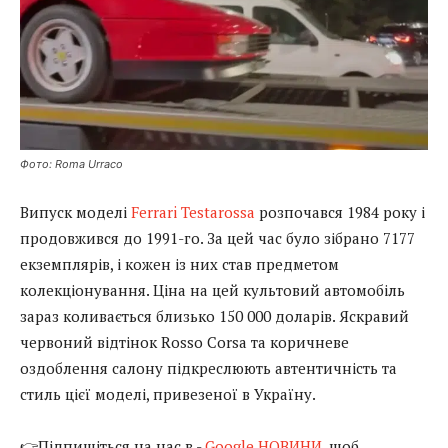
Фото: Roma Urraco
Випуск моделі
Ferrari Testarossa
розпочався 1984 року і
продовжився до 1991-го. За цей час було зібрано 7177
екземплярів, і кожен із них став предметом
колекціонування. Ціна на цей культовий автомобіль
зараз коливається близько 150 000 доларів. Яскравий
червоний відтінок Rosso Corsa та коричневе
оздоблення салону підкреслюють автентичність та
стиль цієї моделі, привезеної в Україну.
👉Підпишіться на нас в -
Google НОВИНИ
, щоб