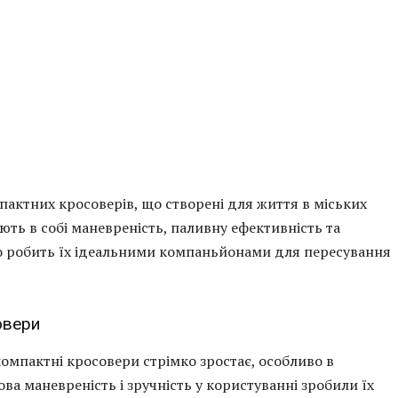
актних кросоверів, що створені для життя в міських
ують в собі маневреність, паливну ефективність та
що робить їх ідеальними компаньйонами для пересування
овери
компактні кросовери стрімко зростає, особливо в
а маневреність і зручність у користуванні зробили їх