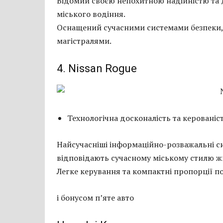
Відомий своєю непохитною надійністю та д
міського водіння.
Оснащений сучасними системами безпеки,
магістралями.
4. Nissan Rogue
Технологічна досконалість та керованіст
Найсучасніші інформаційно-розважальні си
відповідають сучасному міському стилю ж
Легке керування та компактні пропорції п
і бонусом п’яте авто