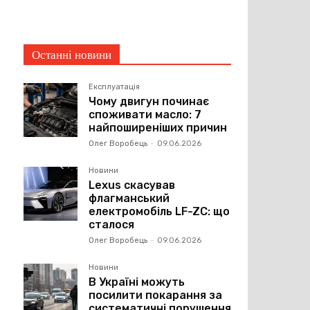
Останні новини
Експлуатація
Чому двигун починає
споживати масло: 7
найпоширеніших причин
Олег Воробець
-
09.06.2026
Новини
Lexus скасував
флагманський
електромобіль LF-ZC: що
сталося
Олег Воробець
-
09.06.2026
Новини
В Україні можуть
посилити покарання за
систематичні порушення