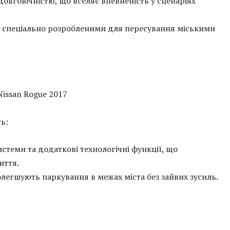
овговічністю, що вселяє впевненість у сценаріях
 спеціально розробленими для пересування міськими
ь:
стеми та додаткові технологічні функції, що
иття.
олегшують паркування в межах міста без зайвих зусиль.