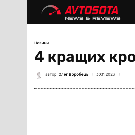
Avtoso
Новини
4 кращих кро
автор
Олег Воробець
30.11.2023