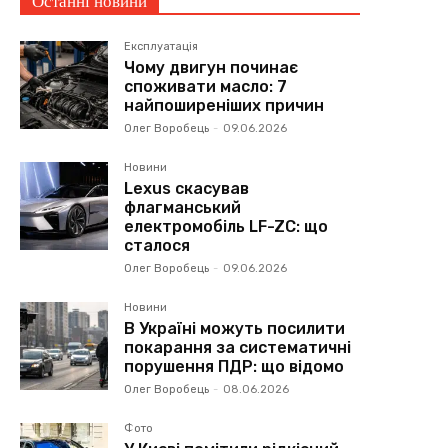
Останні новини
Експлуатація
Чому двигун починає
споживати масло: 7
найпоширеніших причин
Олег Воробець
-
09.06.2026
Новини
Lexus скасував
флагманський
електромобіль LF-ZC: що
сталося
Олег Воробець
-
09.06.2026
Новини
В Україні можуть посилити
покарання за систематичні
порушення ПДР: що відомо
Олег Воробець
-
08.06.2026
Фото