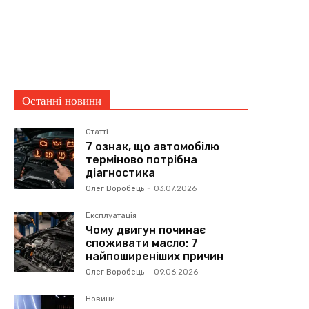
Останні новини
Статті
7 ознак, що автомобілю
терміново потрібна
діагностика
Олег Воробець
-
03.07.2026
Експлуатація
Чому двигун починає
споживати масло: 7
найпоширеніших причин
Олег Воробець
-
09.06.2026
Новини