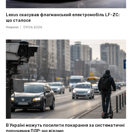
Lexus скасував флагманський електромобіль LF-ZC:
що сталося
Новини
09.06.2026
В Україні можуть посилити покарання за систематичні
порушення ПДР: що відомо