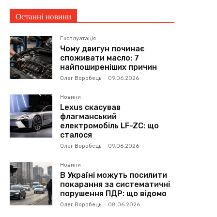
Останні новини
Експлуатація
Чому двигун починає
споживати масло: 7
найпоширеніших причин
Олег Воробець
-
09.06.2026
Новини
Lexus скасував
флагманський
електромобіль LF-ZC: що
сталося
Олег Воробець
-
09.06.2026
Новини
В Україні можуть посилити
покарання за систематичні
порушення ПДР: що відомо
Олег Воробець
-
08.06.2026