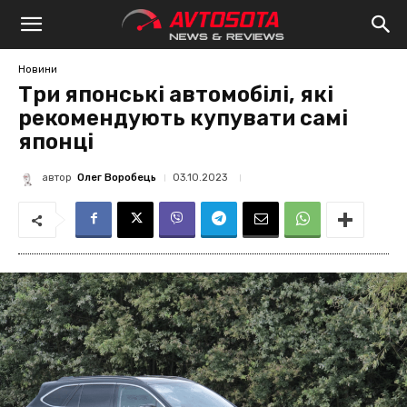
Avtosota
Новини
Три японські автомобілі, які
рекомендують купувати самі
японці
автор
Олег Воробець
03.10.2023