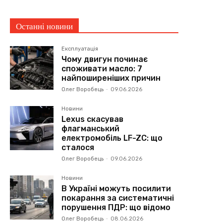
Останні новини
Експлуатація
Чому двигун починає
споживати масло: 7
найпоширеніших причин
Олег Воробець
-
09.06.2026
Новини
Lexus скасував
флагманський
електромобіль LF-ZC: що
сталося
Олег Воробець
-
09.06.2026
Новини
В Україні можуть посилити
покарання за систематичні
порушення ПДР: що відомо
Олег Воробець
-
08.06.2026