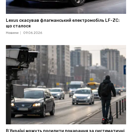
Lexus скасував флагманський електромобіль LF-ZC:
що сталося
Новини
09.06.2026
В Україні можуть посилити покарання за систематичні