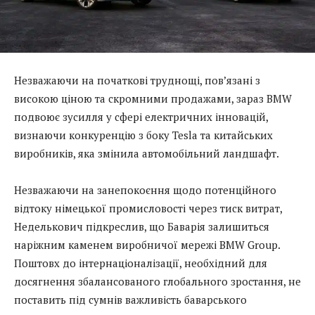
Незважаючи на початкові труднощі, пов’язані з
високою ціною та скромними продажами, зараз BMW
подвоює зусилля у сфері електричних інновацій,
визнаючи конкуренцію з боку Tesla та китайських
виробників, яка змінила автомобільний ландшафт.
Незважаючи на занепокоєння щодо потенційного
відтоку німецької промисловості через тиск витрат,
Неделькович підкреслив, що Баварія залишиться
наріжним каменем виробничої мережі BMW Group.
Поштовх до інтернаціоналізації, необхідний для
досягнення збалансованого глобального зростання, не
поставить під сумнів важливість баварського