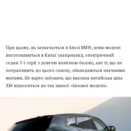
При цьому, як зазначається в блозі BMW, деякі моделі
виготовляються в Китаї (наприклад, електричний
седан 3-ї серії з довгою колісною базою), але ті, що не
потрапляють до цього списку, обкладаються значними
митами. Не варто забувати, що вказана китайська ціна
XM відноситься до так званої «базової моделі».