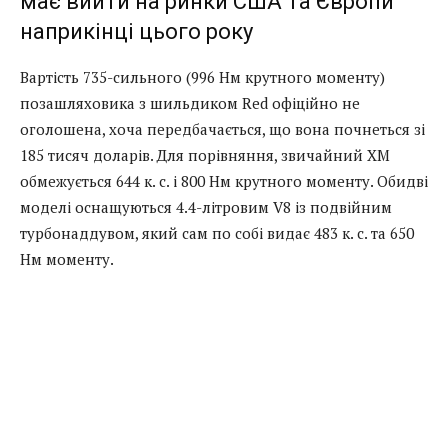
має вийти на ринки США та Європи
наприкінці цього року
Вартість 735-сильного (996 Нм крутного моменту)
позашляховика з шильдиком Red офіційно не
оголошена, хоча передбачається, що вона почнеться зі
185 тисяч доларів. Для порівняння, звичайний XM
обмежується 644 к. с. і 800 Нм крутного моменту. Обидві
моделі оснащуються 4.4-літровим V8 із подвійним
турбонаддувом, який сам по собі видає 483 к. с. та 650
Нм моменту.