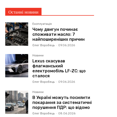
Останні новини
Експлуатація
Чому двигун починає
споживати масло: 7
найпоширеніших причин
Олег Воробець
-
09.06.2026
Новини
Lexus скасував
флагманський
електромобіль LF-ZC: що
сталося
Олег Воробець
-
09.06.2026
Новини
В Україні можуть посилити
покарання за систематичні
порушення ПДР: що відомо
Олег Воробець
-
08.06.2026