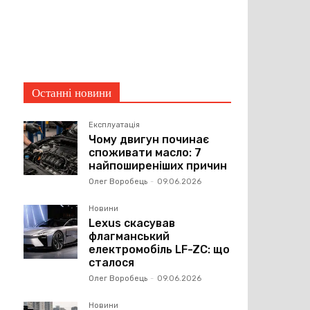
Останні новини
Експлуатація
Чому двигун починає
споживати масло: 7
найпоширеніших причин
Олег Воробець
-
09.06.2026
Новини
Lexus скасував
флагманський
електромобіль LF-ZC: що
сталося
Олег Воробець
-
09.06.2026
Новини