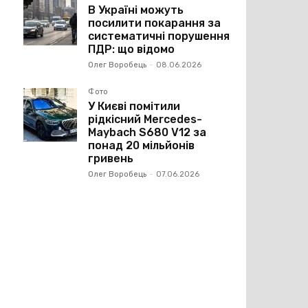
В Україні можуть
посилити покарання за
систематичні порушення
ПДР: що відомо
Олег Воробець
-
08.06.2026
Фото
У Києві помітили
рідкісний Mercedes-
Maybach S680 V12 за
понад 20 мільйонів
гривень
Олег Воробець
-
07.06.2026