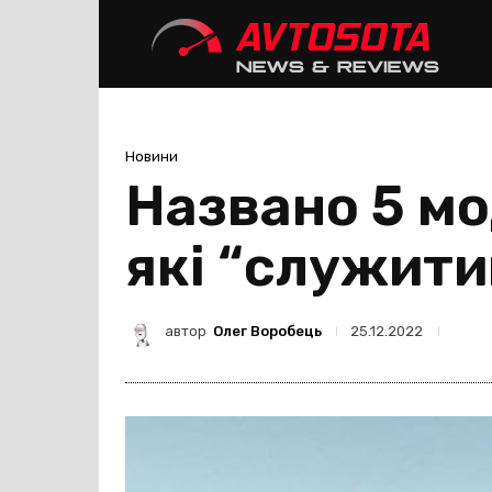
Avtoso
Новини
Названо 5 мо
які “служити
автор
Олег Воробець
25.12.2022