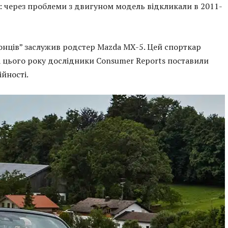
а”: через проблеми з двигуном модель відкликали в 2011-
онців” заслужив родстер Mazda MX-5. Цей спорткар
а цього року дослідники Consumer Reports поставили
ійності.