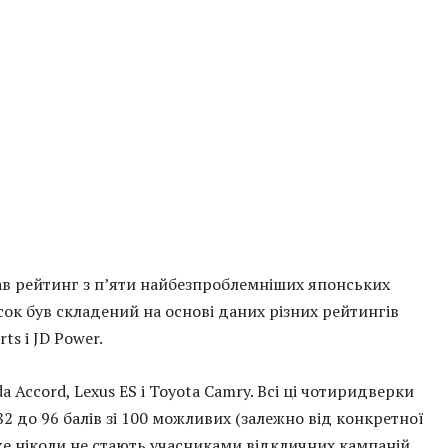
в рейтинг з п’яти найбезпроблемніших японських
сок був складений на основі даних різних рейтингів
s і JD Power.
 Accord, Lexus ES і Toyota Camry. Всі ці чотиридверки
82 до 96 балів зі 100 можливих (залежно від конкретної
же ніколи не стають учасниками відкличних кампаній.