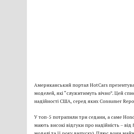
Американський портал HotCars презентува
моделей, які “служитимуть вічно”. Цей спи
надійності США, серед яких Consumer Report
У топ-5 потрапили три седани, а саме Honda
мають високі відгуки про надійність – від 
моделі та її року випуску). Плюс вони май