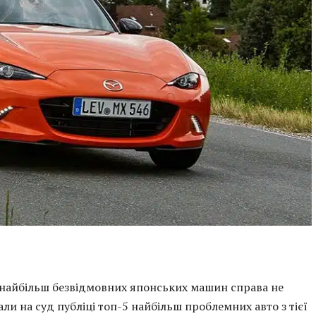
 найбільш безвідмовних японських машин справа не
ли на суд публіці топ-5 найбільш проблемних авто з тієї