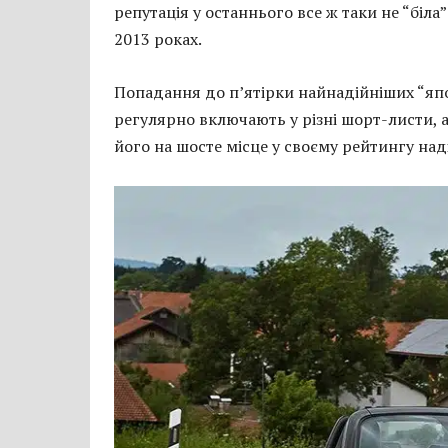
репутація у останнього все ж таки не “біл
2013 роках.
Попадання до п’ятірки найнадійніших “яп
регулярно включають у різні шорт-листи, 
його на шосте місце у своєму рейтингу над