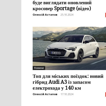
буде виглядати оновлений
кросовер Sportage (відео)
Олексій Астапов
-
25.10.2024
Новини
Топ для міських поїздок: новий
гібрид Audi A3 із запасом
електрохода у 140 км
Олексій Астапов
-
17.10.2024