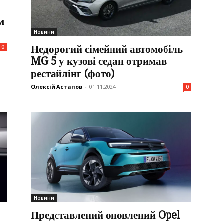
м
Новини
Недорогий сімейний автомобіль
0
MG 5 у кузові седан отримав
рестайлінг (фото)
Олексій Астапов
-
01.11.2024
0
Новини
Представлений оновлений Opel