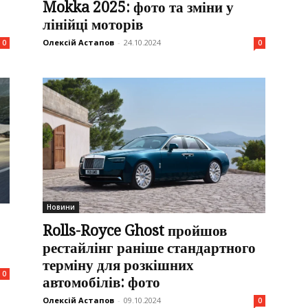
Mokka 2025: фото та зміни у
лінійці моторів
Олексій Астапов
-
24.10.2024
0
0
Новини
Rolls-Royce Ghost пройшов
рестайлінг раніше стандартного
терміну для розкішних
0
автомобілів: фото
Олексій Астапов
-
09.10.2024
0