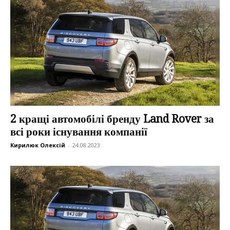
2 кращі автомобілі бренду Land Rover за
всі роки існування компанії
Кирилюк Олексій
-
24.08.2023