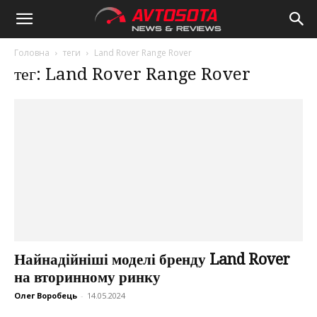
Avtosota
Головна
теги
Land Rover Range Rover
тег: Land Rover Range Rover
Найнадійніші моделі бренду Land Rover
на вторинному ринку
Олег Воробець
-
14.05.2024