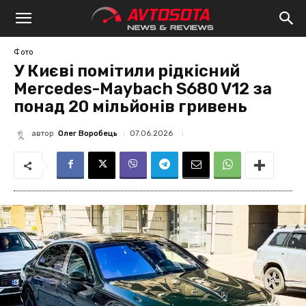
Avtosota
Фото
У Києві помітили рідкісний
Mercedes-Maybach S680 V12 за
понад 20 мільйонів гривень
автор
Олег Воробець
07.06.2026