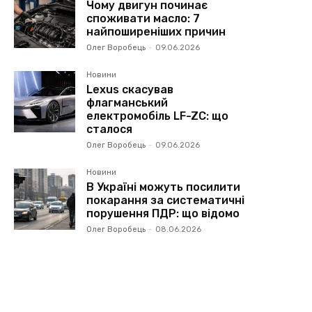
Чому двигун починає
споживати масло: 7
найпоширеніших причин
Олег Воробець
-
09.06.2026
Новини
Lexus скасував
флагманський
електромобіль LF-ZC: що
сталося
Олег Воробець
-
09.06.2026
Новини
В Україні можуть посилити
покарання за систематичні
порушення ПДР: що відомо
Олег Воробець
-
08.06.2026