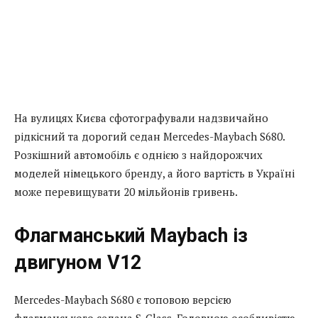
На вулицях Києва сфотографували надзвичайно
рідкісний та дорогий седан Mercedes-Maybach S680.
Розкішний автомобіль є однією з найдорожчих
моделей німецького бренду, а його вартість в Україні
може перевищувати 20 мільйонів гривень.
Флагманський Maybach із
двигуном V12
Mercedes-Maybach S680 є топовою версією
флагманського седана S-Class. Головною особливістю