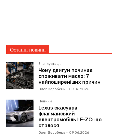
Останні новини
Експлуатація
Чому двигун починає
споживати масло: 7
найпоширеніших причин
Олег Воробець
-
09.06.2026
Новини
Lexus скасував
флагманський
електромобіль LF-ZC: що
сталося
Олег Воробець
-
09.06.2026