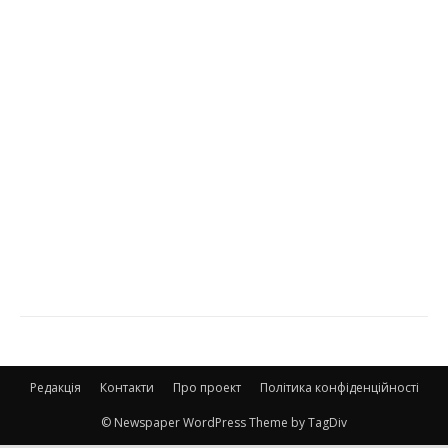
Редакція
Контакти
Про проект
Політика конфіденційності
© Newspaper WordPress Theme by TagDiv