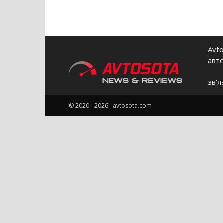
Avto
авт
зв'я
© 2020 - 2026 - avtosota.com