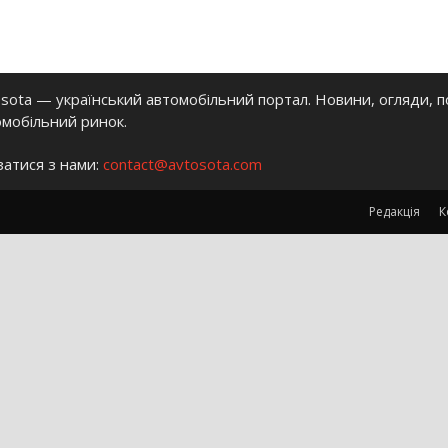
sota — український автомобільний портал. Новини, огляди, п
омобільний ринок.
затися з нами:
contact@avtosota.com
Редакція
К