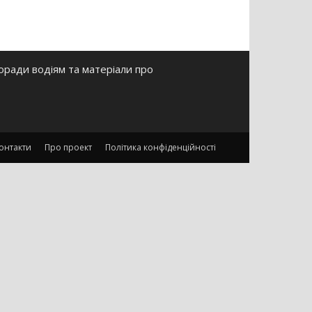
оради водіям та матеріали про
онтакти
Про проект
Політика конфіденційності