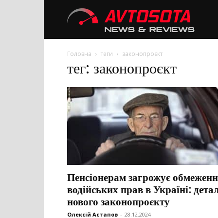
Avtoso
Головна
теги
законопроєкт
тег: законопроєкт
Пенсіонерам загрожує обмежен
водійських прав в Україні: детал
нового законопроєкту
Олексій Астапов
-
28.12.2024