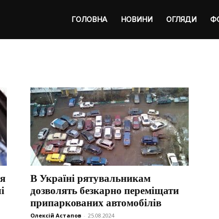
ta
ГОЛОВНА
НОВИНИ
ОГЛЯДИ
Ф
ня
В Україні рятувальникам
і
дозволять безкарно переміщати
припаркованих автомобілів
Олексій Астапов
-
25.08.2024