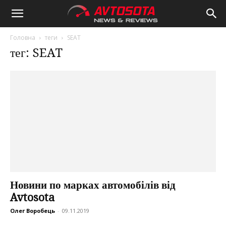
Avtosota
Головна
теги
SEAT
тег: SEAT
Новини по марках автомобілів від
Avtosota
Олег Воробець
-
09.11.2019