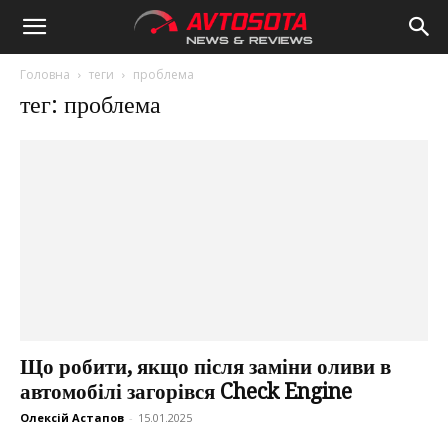
Avtosota
Головна
теги
проблема
тег: проблема
Що робити, якщо після заміни оливи в
автомобілі загорівся Check Engine
Олексій Астапов
-
15.01.2025