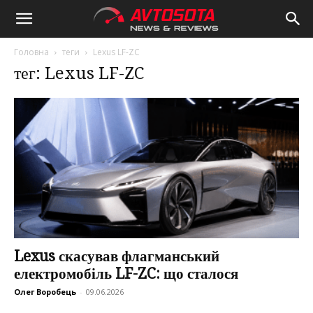
Avtosota
Головна
теги
Lexus LF-ZC
тег: Lexus LF-ZC
Lexus скасував флагманський
електромобіль LF-ZC: що сталося
Олег Воробець
-
09.06.2026