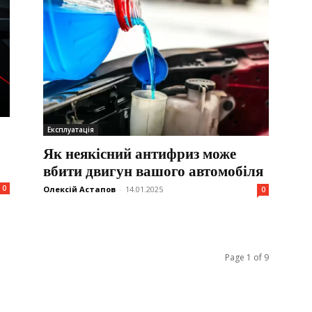
Експлуатація
Як неякісний антифриз може
вбити двигун вашого автомобіля
0
Олексій Астапов
-
14.01.2025
0
Page 1 of 9