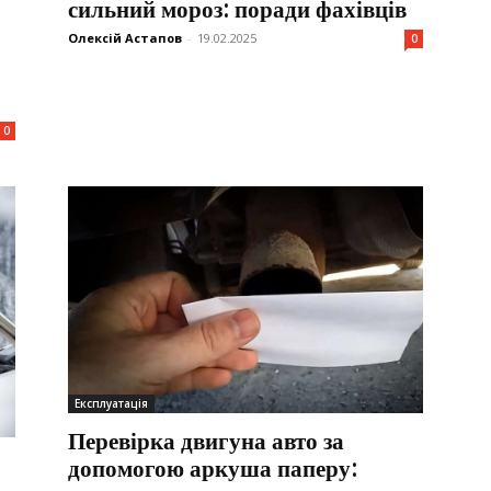
сильний мороз: поради фахівців
Олексій Астапов
-
19.02.2025
0
0
Експлуатація
Перевірка двигуна авто за
допомогою аркуша паперу: