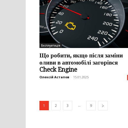
Експлуатація
Що робити, якщо після заміни
оливи в автомобілі загорівся
Check Engine
Олексій Астапов
-
15.01.2025
...
1
2
3
9