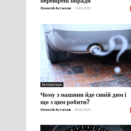
перевірені поради
Олексій Астапов
-
14.02.2025
Експлуатація
Чому з машини йде синій дим і
що з цим робити?
Олексій Астапов
-
08.02.2025