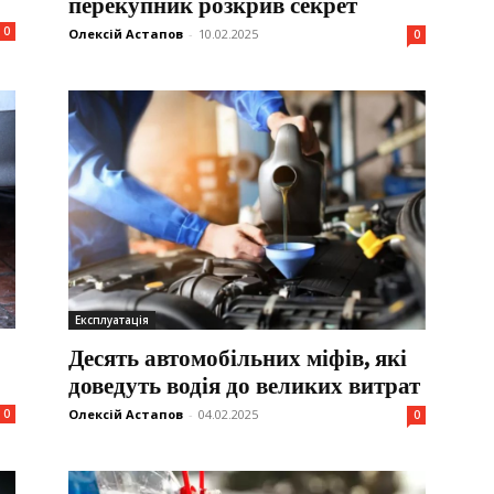
перекупник розкрив секрет
0
Олексій Астапов
-
10.02.2025
0
Експлуатація
Десять автомобільних міфів, які
доведуть водія до великих витрат
0
Олексій Астапов
-
04.02.2025
0