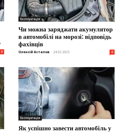
Експлуатація
Чи можна заряджати акумулятор
в автомобілі на морозі: відповідь
у
фахівців
0
Олексій Астапов
-
24.02.2025
0
Експлуатація
Як успішно завести автомобіль у