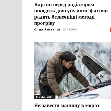
Картон перед радіатором
шкодить двигуну авто: фахівці
радять безпечніші методи
прогріву
Олексій Астапов
-
21.02.2025
Експлуатація
Як завести машину в мороз: