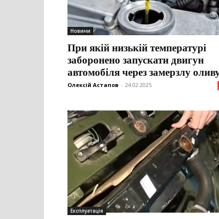
Новини
При якій низькій температурі
заборонено запускати двигун
автомобіля через замерзлу олив
Олексій Астапов
-
24.02.2025
Експлуатація