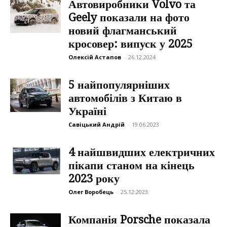
Автовиробники Volvo та
Geely показали на фото
новий флагманський
кросовер: випуск у 2025
Олексій Астапов
-
26.12.2024
5 найпопулярніших
автомобілів з Китаю в
Україні
Савіцький Андрій
-
19.06.2023
4 найшвидших електричних
пікапи станом на кінець
2023 року
Олег Воробець
-
25.12.2023
Компанія Porsche показала