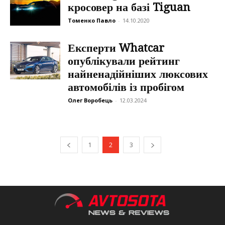
кросовер на базі Tiguan
Томенко Павло
-
14.10.2020
Експерти Whatcar
опублікували рейтинг
найненадійніших люксових
автомобілів із пробігом
Олег Воробець
-
12.03.2024
1
2
3