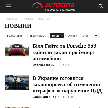
Avtosota
Головна
Новини
сторінка 2
НОВИНИ
Без категорії
Експлуатація
Новини
Огляди
Статті
Білл Гейтс та Porsche 959
змінили закон про імпорт
автомобілів
Олег Воробець
-
15.12.2023
В Украине готовится
законопроект об изменении
штрафов за нарушение ПДД
Савіцький Андрій
-
18.11.2021