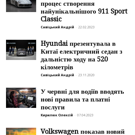
процес створення
найунікальнішого 911 Sport
Classic
Савіцький Андрій
-
22.02.2023
Hyundai презентувала в
Китаї електричний седан з
дальністю ходу на 520
кілометрів
Савіцький Андрій
-
23.11.2020
У червні для водіїв вводять
нові правила та платні
послуги
Кирилюк Олексій
-
07.04.2023
Volkswagen показав новий