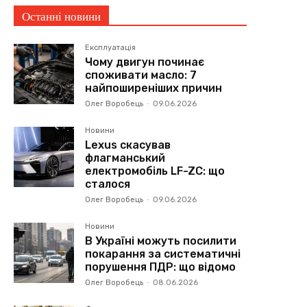
Останні новини
Експлуатація
Чому двигун починає
споживати масло: 7
найпоширеніших причин
Олег Воробець
-
09.06.2026
Новини
Lexus скасував
флагманський
електромобіль LF-ZC: що
сталося
Олег Воробець
-
09.06.2026
Новини
В Україні можуть посилити
покарання за систематичні
порушення ПДР: що відомо
Олег Воробець
-
08.06.2026