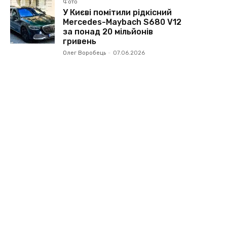
Фото
У Києві помітили рідкісний
Mercedes-Maybach S680 V12
за понад 20 мільйонів
гривень
Олег Воробець
-
07.06.2026